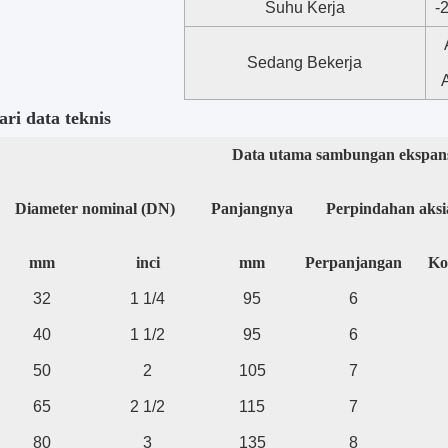
Suhu Kerja
-
Sedang Bekerja
A
ari data teknis
Data utama sambungan ekspans
Diameter nominal (DN)
Panjangnya
Perpindahan aksi
mm
inci
mm
Perpanjangan
Ko
32
1 1/4
95
6
40
1 1/2
95
6
50
2
105
7
65
2 1/2
115
7
80
3
135
8