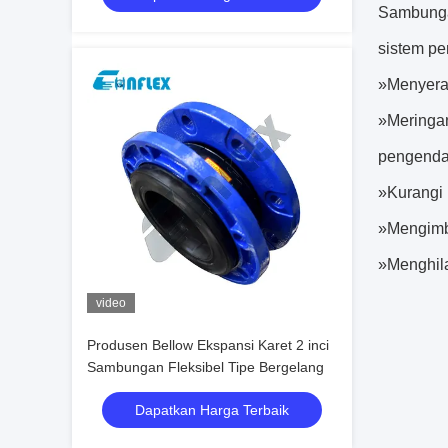
Sambunga
sistem pe
»Menyera
»Meringan
pengend
»Kurangi
»Mengimb
»Menghila
video
Produsen Bellow Ekspansi Karet 2 inci
Sambungan Fleksibel Tipe Bergelang
Dapatkan Harga Terbaik