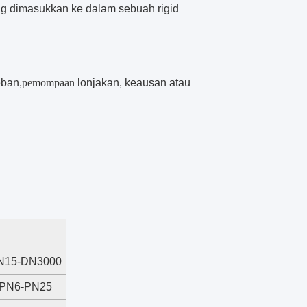
g dimasukkan ke dalam sebuah rigid
eban,
pemompaan
lonjakan, keausan atau
N15-DN3000
PN6-PN25