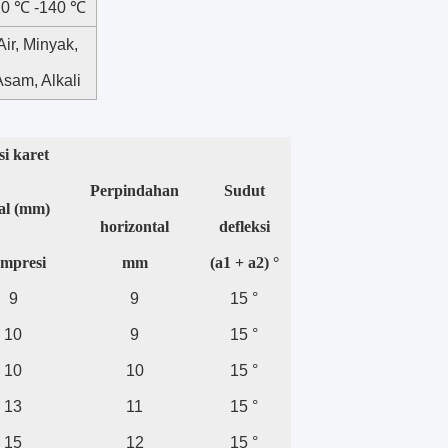
20 ℃ -140 ℃
Air, Minyak,
sam, Alkali
i karet
Perpindahan
Sudut
al (mm)
horizontal
defleksi
mpresi
mm
(a1 + a2) °
9
9
15 °
10
9
15 °
10
10
15 °
13
11
15 °
15
12
15 °