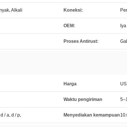
nyak, Alkali
Koneksi:
Pen
OEM:
Iya
Proses Antirust:
Gal
Harga
US
Waktu pengiriman
5--
 d / a, d / p,
Menyediakan kemampuan
10.