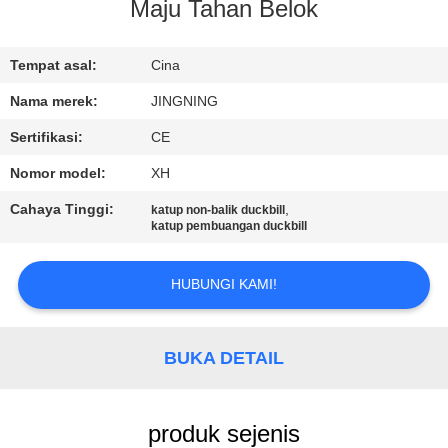
PABRIK
Maju Tahan Belok
KONTROL
Tempat asal:
Cina
KUALITAS
Nama merek:
JINGNING
Sertifikasi:
CE
HUBUNGI
Nomor model:
XH
KAMI
Cahaya Tinggi:
,
katup non-balik duckbill
katup pembuangan duckbill
BERITA
HUBUNGI KAMI!
PERMINTAAN
PENAWARAN
BUKA DETAIL
SITEMAP
produk sejenis