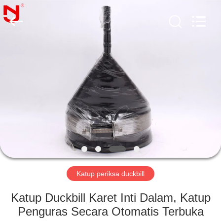
Shanghai
Songjiang
Jingning
Shock
Absorber
Co.,Ltd..
All
Rights
RUMAH
Reserved.
PRODUK
TAMPILAN
VR
TENTANG
KAMI
Katup periksa duckbill
Katup Duckbill Karet Inti Dalam, Katup
TUR
Penguras Secara Otomatis Terbuka