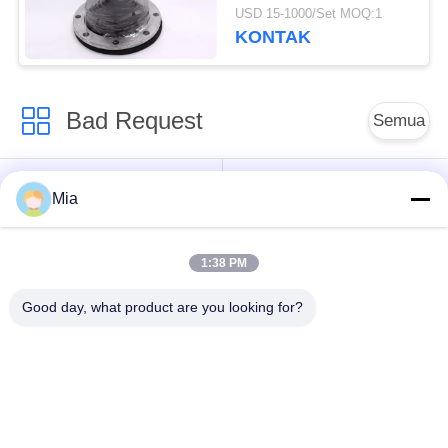
Untuk Menguras
USD 15-1000/Set MOQ:1
Limbah
KONTAK
Bad Request
Semua
Sambungan Ekspansi
Sambungan Ekspansi
Mia
Karet Bola Tunggal
Berulir
1:38 PM
Sambungan Ekspansi
Sambungan Ekspansi
Karet EPDM
Karet Sphere Ganda
Good day, what product are you looking for?
katup periksa
Selang Jalinan Logam
duckbill
Mengurangi Ekspansi
Sambungan Ekspansi