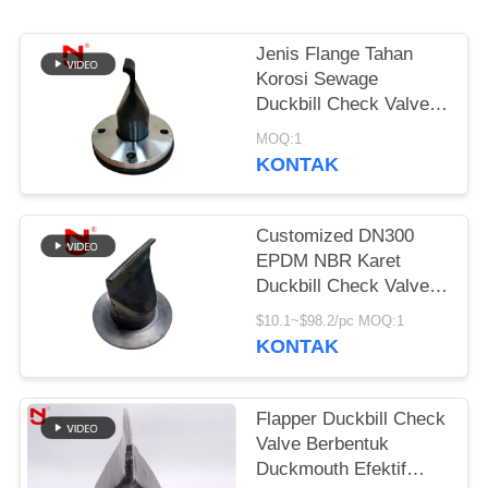
KEBIJAKAN
Jenis Flange Tahan
PRIVASI
Korosi Sewage
Duckbill Check Valve
Clamp Terhubung
MOQ:1
KONTAK
Customized DN300
EPDM NBR Karet
Duckbill Check Valve
dengan pengalaman 20
$10.1~$98.2/pc MOQ:1
tahun untuk aplikasi air
KONTAK
limbah
Flapper Duckbill Check
Valve Berbentuk
Duckmouth Efektif