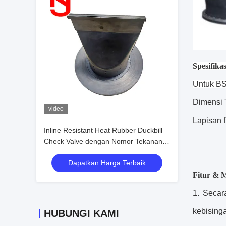
Spesifikas
Untuk
BS
Dimensi 
video
Lapisan f
Inline Resistant Heat Rubber Duckbill
Check Valve dengan Nomor Tekanan
1.0Mpa dan 1.6Mpa dalam warna
Dapatkan Harga Terbaik
Hitam
Fitur & 
1. Secar
kebisinga
HUBUNGI KAMI