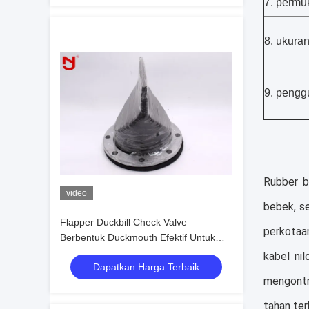
7. permu
8. ukura
9. peng
Rubber b
video
bebek, s
Flapper Duckbill Check Valve
perkotaa
Berbentuk Duckmouth Efektif Untuk
Menguras Limbah
kabel ni
Dapatkan Harga Terbaik
mengontr
tahan ter