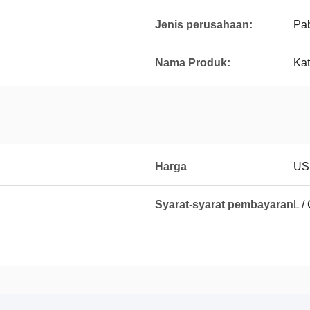
Jenis perusahaan:
Pab
Nama Produk:
Kat
Harga
US
Syarat-syarat pembayaran
L /