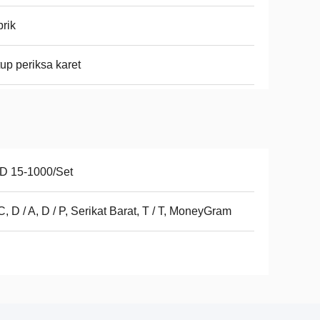
rik
up periksa karet
D 15-1000/Set
 C, D / A, D / P, Serikat Barat, T / T, MoneyGram