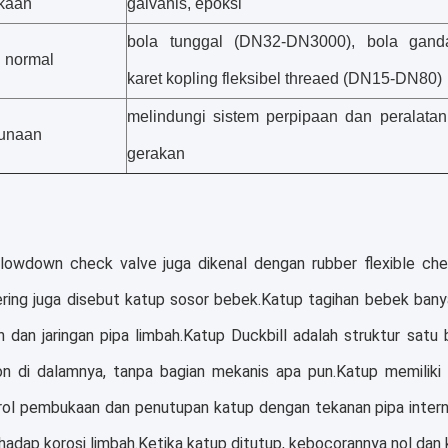
kaan
galvanis, epoksi
bola tunggal (DN32-DN3000), bola gan
n normal
karet kopling fleksibel threaed (DN15-DN80)
melindungi sistem perpipaan dan peralatan
gunaan
gerakan
lowdown check valve juga dikenal dengan rubber flexible che
ering juga disebut katup sosor bebek.Katup tagihan bebek bany
n dan jaringan pipa limbah.Katup Duckbill adalah struktur sat
lon di dalamnya, tanpa bagian mekanis apa pun.Katup memiliki 
ol pembukaan dan penutupan katup dengan tekanan pipa interna
hadap korosi limbah.Ketika katup ditutup, kebocorannya nol dan 