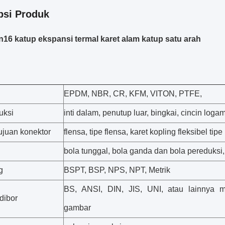
psi Produk
16 katup ekspansi termal karet alam katup satu arah
EPDM, NBR, CR, KFM, VITON, PTFE,
uksi
inti dalam, penutup luar, bingkai, cincin logam
ujuan konektor
flensa, tipe flensa, karet kopling fleksibel tipe 
bola tunggal, bola ganda dan bola pereduksi,
g
BSPT, BSP, NPS, NPT, Metrik
BS, ANSI, DIN, JIS, UNI, atau lainnya 
 dibor
gambar