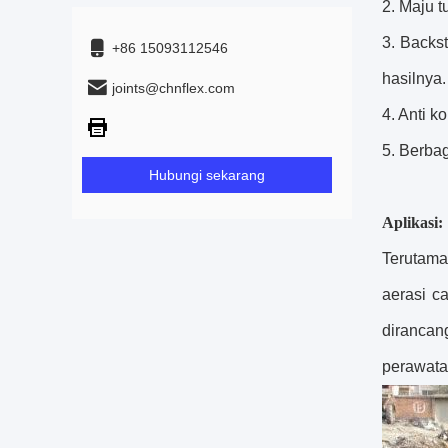
2. Maju t
3. Backst
+86 15093112546
hasilnya.
joints@chnflex.com
4. Anti 
5. Berba
Hubungi sekarang
Aplikasi:
Terutama
aerasi cai
diranca
perawata