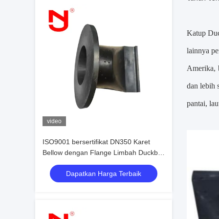
Katup Duc
lainnya
pe
Amerika, 
dan lebih
pantai, l
video
ISO9001 bersertifikat DN350 Karet
Bellow dengan Flange Limbah Duckbill
Check Valve dengan 18 bulan Garansi
Dapatkan Harga Terbaik
dan 20 tahun 'pengalaman