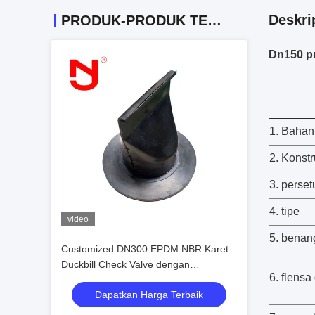
Deskri
PRODUK-PRODUK TERKAIT
Dn150 pn
1. Bahan
2. Konstr
3. perset
4. tipe
video
5. benan
Customized DN300 EPDM NBR Karet
Duckbill Check Valve dengan
6. flensa
pengalaman 20 tahun untuk aplikasi air
Dapatkan Harga Terbaik
limbah