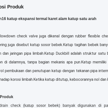
psi Produk
16 katup ekspansi termal karet alam katup satu arah
lowdown check valve juga dikenal dengan rubber flexible che
ering juga disebut katup sosor bebek.Katup tagihan bebek bany
n dan jaringan pipa limbah.Katup Duckbill adalah struktur sat
lon di dalamnya, tanpa bagian mekanis apa pun.Katup memiliki 
ol pembukaan dan penutupan katup dengan tekanan pipa interna
hadap korosi limbah.Ketika katup ditutup, kebocorannya nol dan 
 Produk
rain check (katup sosor bebek) banyak digunakan di pant