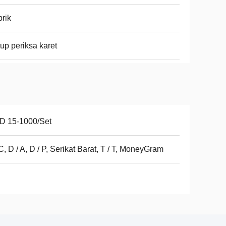
rik
up periksa karet
D 15-1000/Set
 C, D / A, D / P, Serikat Barat, T / T, MoneyGram