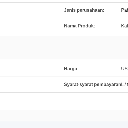
Jenis perusahaan:
Pab
Nama Produk:
Kat
Harga
US
Syarat-syarat pembayaran
L /