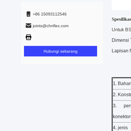
+86 15093112546
Spesifikas
joints@chnflex.com
Untuk
BS
Dimensi 
Lapisan f
Hubungi sekarang
1. Baha
2. Konst
3. pers
konektor
4. jenis