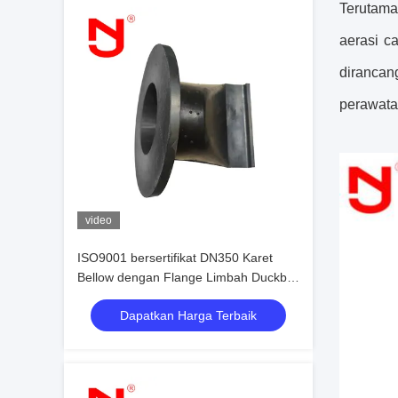
Terutama
aerasi cai
diranca
perawata
video
ISO9001 bersertifikat DN350 Karet
Bellow dengan Flange Limbah Duckbill
Check Valve dengan 18 bulan Garansi
Dapatkan Harga Terbaik
dan 20 tahun 'pengalaman