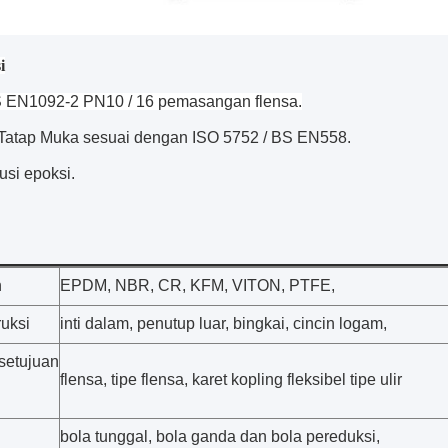
i
 EN1092-2 PN10 / 16
pemasangan flensa.
Tatap Muka sesuai dengan ISO 5752 / BS EN558.
usi epoksi.
n
EPDM, NBR, CR, KFM, VITON, PTFE,
ruksi
inti dalam, penutup luar, bingkai, cincin logam,
etujuan
flensa, tipe flensa, karet kopling fleksibel tipe ulir
bola tunggal, bola ganda dan bola pereduksi,