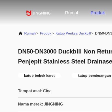
Rumah
Produk
Rumah
>
Produk
>
Katup Periksa Duckbill
>
DN50-DN300
DN50-DN3000 Duckbill Non Retur
Penjepit Stainless Steel Drainas
katup bebek karet
katup pembuangan 
Tempat asal:
Cina
Nama merek:
JINGNING