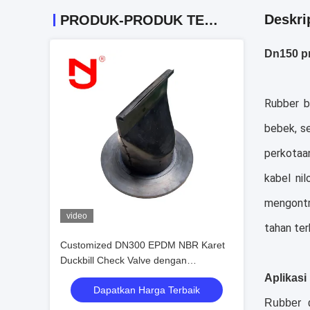
Deskri
PRODUK-PRODUK TERKAIT
Dn150 pn
Rubber b
bebek, s
perkotaa
kabel ni
mengontr
video
tahan ter
Customized DN300 EPDM NBR Karet
Duckbill Check Valve dengan
pengalaman 20 tahun untuk aplikasi air
Aplikasi
Dapatkan Harga Terbaik
limbah
Rubber d