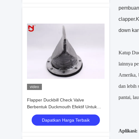
pembuang
clapper.
down kar
Katup Duc
lainnya
pe
Amerika, 
dan lebih
video
pantai, l
Flapper Duckbill Check Valve
Berbentuk Duckmouth Efektif Untuk
Menguras Limbah
Dapatkan Harga Terbaik
Aplikasi: