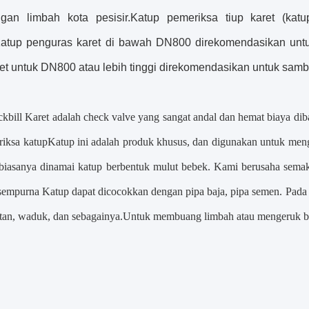
an limbah kota pesisir.Katup pemeriksa tiup karet (kat
Katup penguras karet di bawah DN800 direkomendasikan untuk
et untuk DN800 atau lebih tinggi direkomendasikan untuk samb
kbill Karet
adalah check valve yang sangat andal dan hemat biaya di
riksa katup
Katup ini adalah produk khusus, dan digunakan untuk meng
biasanya dinamai katup berbentuk mulut bebek. Kami berusaha semak
 sempurna Katup dapat dicocokkan dengan pipa baja, pipa semen. Pada 
autan, waduk, dan sebagainya.Untuk membuang limbah atau mengeruk ba