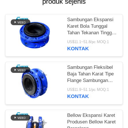
produk sejenis
KEBIJAKAN
PRIVASI
Sambungan Ekspansi
Karet Bola Tunggal
Tahan Tekanan Tinggi
Dalam Perpipaan
US$11.1~51.8/pc MOQ:1
Disesuaikan
KONTAK
Sambungan Fleksibel
Baja Tahan Karat Tipe
Flange Sambungan
Ekspansi Pipa Khusus
US$11.9~51.1/pc MOQ:1
KONTAK
Bellow Ekspansi Karet
Produsen Bellow Karet