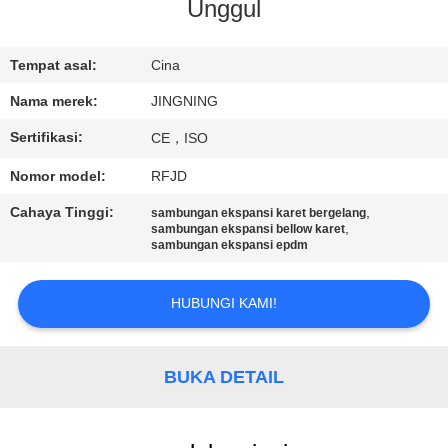
PABRIK
Unggul
KONTROL
Tempat asal:
Cina
KUALITAS
Nama merek:
JINGNING
Sertifikasi:
CE，ISO
HUBUNGI
Nomor model:
RFJD
KAMI
Cahaya Tinggi:
,
sambungan ekspansi karet bergelang
,
sambungan ekspansi bellow karet
sambungan ekspansi epdm
BERITA
HUBUNGI KAMI!
PERMINTAAN
PENAWARAN
BUKA DETAIL
SITEMAP