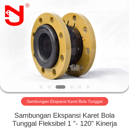
Shanghai
Songjiang
Jingning
Shock
Absorber
Co.,Ltd..
All
Rights
RUMAH
Reserved.
PRODUK
TAMPILAN
VR
TENTANG
KAMI
Sambungan Ekspansi Karet Bola Tunggal
Sambungan Ekspansi Karet Bola
TUR
Tunggal Fleksibel 1 "- 120" Kinerja