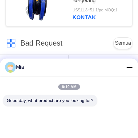
Bergelang
US$11.8~51.1/pc MOQ:1
KONTAK
Bad Request
Semua
Sambungan Ekspansi
Sambungan Ekspansi
Mia
Karet Bola Tunggal
Berulir
8:10 AM
Sambungan Ekspansi
Sambungan Ekspansi
Karet EPDM
Karet Sphere Ganda
Good day, what product are you looking for?
katup periksa
Selang Jalinan Logam
duckbill