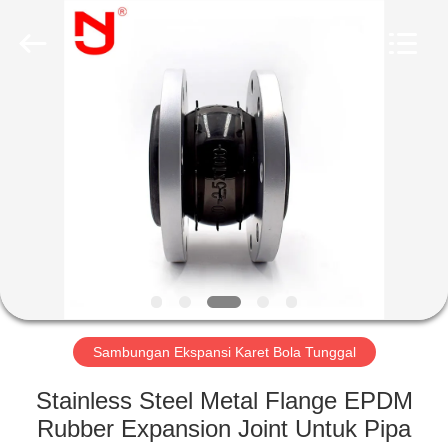
Shanghai
Songjiang
Jingning
Shock
Absorber
Co.,Ltd..
All
Rights
RUMAH
Reserved.
PRODUK
TAMPILAN
VR
TENTANG
KAMI
Sambungan Ekspansi Karet Bola Tunggal
Stainless Steel Metal Flange EPDM
TUR
Rubber Expansion Joint Untuk Pipa