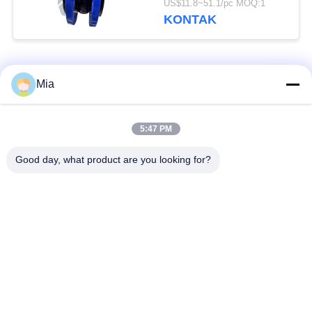
US$11.8~51.1/pc MOQ:1
KONTAK
Bad Request
Semua
Mia
Sambungan Ekspansi
Sambungan Ekspansi
5:47 PM
Karet Bola Tunggal
Berulir
Good day, what product are you looking for?
Sambungan Ekspansi
Sambungan Ekspansi
Karet EPDM
Karet Sphere Ganda
katup periksa
Selang Jalinan Logam
duckbill
Mengurangi Ekspansi
Sambungan Ekspansi