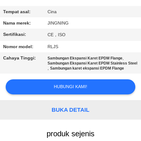
PABRIK
Tempat asal:
Cina
KONTROL
Nama merek:
JINGNING
KUALITAS
Sertifikasi:
CE，ISO
Nomor model:
RLJS
HUBUNGI
Cahaya Tinggi:
,
Sambungan Ekspansi Karet EPDM Flange
KAMI
Sambungan Ekspansi Karet EPDM Stainless Steel
,
Sambungan karet ekspansi EPDM Flange
BERITA
HUBUNGI KAMI!
PERMINTAAN
BUKA DETAIL
PENAWARAN
SITEMAP
produk sejenis