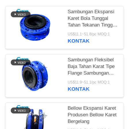
KEBIJAKAN
Sambungan Ekspansi
PRIVASI
Karet Bola Tunggal
Tahan Tekanan Tinggi
Dalam Perpipaan
US$11.1~51.8/pc MOQ:1
Disesuaikan
KONTAK
Sambungan Fleksibel
Baja Tahan Karat Tipe
Flange Sambungan
Ekspansi Pipa Khusus
US$11.9~51.1/pc MOQ:1
KONTAK
Bellow Ekspansi Karet
Produsen Bellow Karet
Bergelang