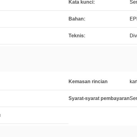
Kata kunci:
Sen
Bahan:
EP
Teknis:
Div
Kemasan rincian
kar
Syarat-syarat pembayaran
Seri
u