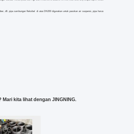
ber, dll.
pipa sambungan fleksibel
di atas DN200 digunakan untuk pasokan air suspensi, pipa harus
Mari kita lihat dengan JINGNING.