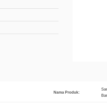
Sam
n
Nama Produk:
Ba