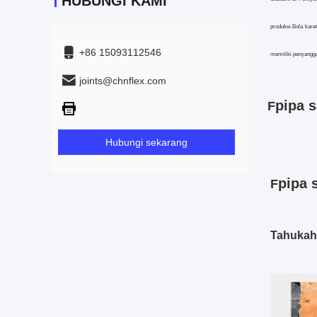
HUBUNGI KAMI
produksi.Bola karet
+86 15093112546
memiliki penyangga 
joints@chnflex.com
pipa 
F
Hubungi sekarang
pipa 
F
Tahukah 