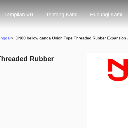
Tampilan VR
Tentang Kami
Hubungi Kami
unggal
>
DN80 bellow ganda Union Type Threaded Rubber Expansion Jo
Threaded Rubber