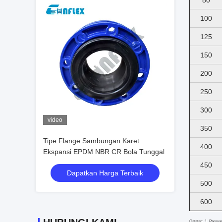
80
100
125
150
200
250
300
video
350
Tipe Flange Sambungan Karet
400
Ekspansi EPDM NBR CR Bola Tunggal
450
Dapatkan Harga Terbaik
500
600
Catatan: 1. Persya