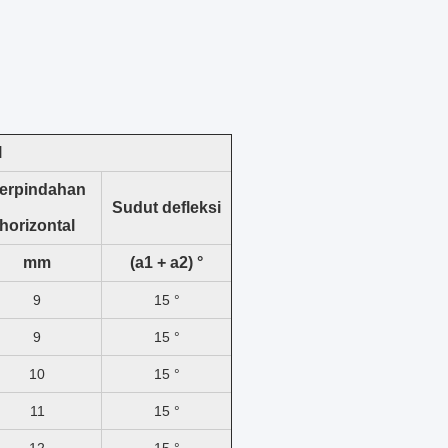
l
erpindahan
Sudut defleksi
horizontal
mm
(a1 + a2) °
9
15 °
9
15 °
10
15 °
11
15 °