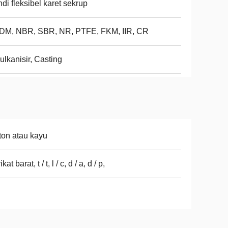
di fleksibel karet sekrup
DM, NBR, SBR, NR, PTFE, FKM, IIR, CR
ulkanisir, Casting
ton atau kayu
kat barat, t / t, l / c, d / a, d / p,