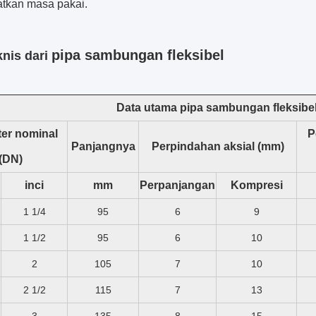
tkan masa pakai.
pipa sambungan fleksibel
knis dari
Data utama pipa sambungan fleksibe
er nominal
P
Panjangnya
Perpindahan aksial (mm)
(DN)
inci
mm
Perpanjangan
Kompresi
1 1/4
95
6
9
1 1/2
95
6
10
2
105
7
10
2 1/2
115
7
13