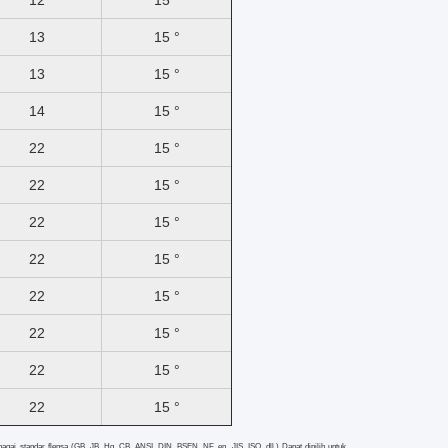
12
15 °
13
15 °
13
15 °
14
15 °
22
15 °
22
15 °
22
15 °
22
15 °
22
15 °
22
15 °
22
15 °
22
15 °
agai standar flensa (GB, JB, Hg, CB, ANSI, DIN, BSEN, NF, en, JIS, ISO, dll.) Dapat dipilih untuk