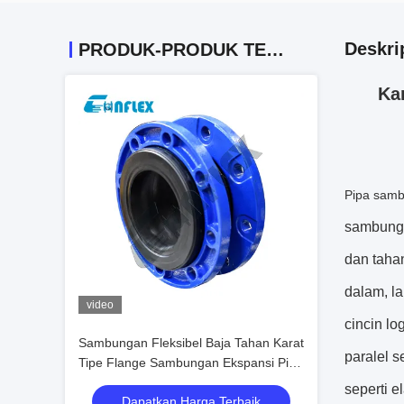
Deskri
PRODUK-PRODUK TERKAIT
Ka
Pipa samb
sambungan
dan tahan
dalam, la
video
cincin l
Sambungan Fleksibel Baja Tahan Karat
paralel s
Tipe Flange Sambungan Ekspansi Pipa
Khusus
seperti e
Dapatkan Harga Terbaik