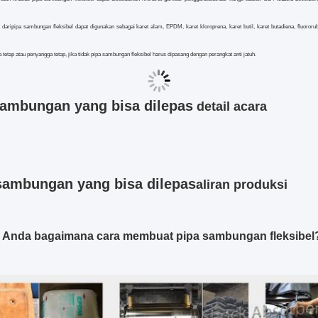
 dari
pipa sambungan fleksibel
dapat digunakan sebagai karet alam, EPDM, karet kloroprena, karet butil, karet butadiena, fluororub
tetap atau penyangga tetap, jika tidak
pipa sambungan fleksibel
harus dipasang dengan perangkat anti jatuh.
sambungan yang bisa dilepas
detail acara
sambungan yang bisa dilepas
aliran produksi
Anda bagaimana cara membuat pipa sambungan fleksibel? 