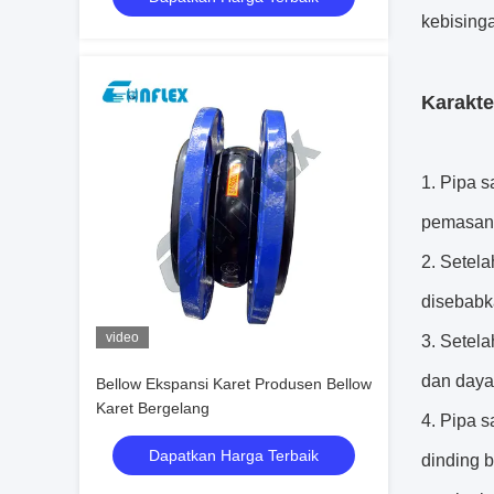
kebising
Karakter
1. Pipa s
pemasang
2. Setel
disebabka
video
3. Setela
dan daya
Bellow Ekspansi Karet Produsen Bellow
Karet Bergelang
4. Pipa 
Dapatkan Harga Terbaik
dinding 