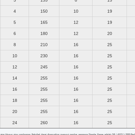
3
135
8
15
4
150
10
19
5
165
12
19
6
180
12
20
8
210
16
25
10
230
16
25
12
245
16
25
14
255
16
25
16
255
16
25
18
255
16
25
20
255
16
25
24
260
16
25
ratan khusus pipa sambungan fleksibel dapat disesuaikan menurut gambar pengguna.Standar flange adalah GB / t9115.1-2000.Berb