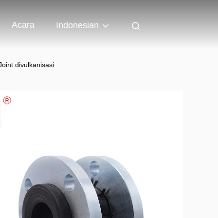
Acara
Indonesian
int divulkanisasi