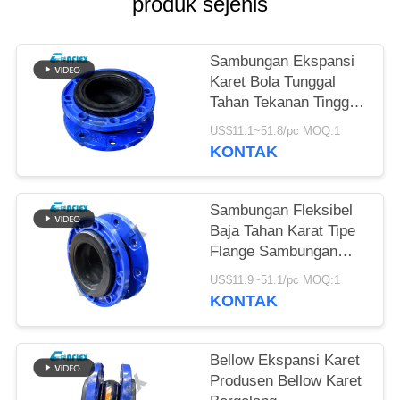
produk sejenis
KEBIJAKAN
PRIVASI
Sambungan Ekspansi
Karet Bola Tunggal
Tahan Tekanan Tinggi
Dalam Perpipaan
US$11.1~51.8/pc MOQ:1
Disesuaikan
KONTAK
Sambungan Fleksibel
Baja Tahan Karat Tipe
Flange Sambungan
Ekspansi Pipa Khusus
US$11.9~51.1/pc MOQ:1
KONTAK
Bellow Ekspansi Karet
Produsen Bellow Karet