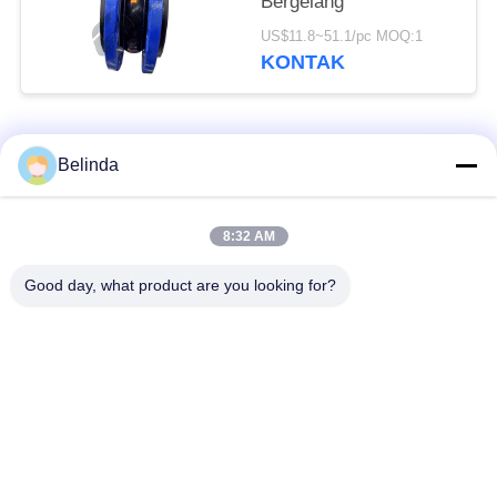
Bergelang
US$11.8~51.1/pc MOQ:1
KONTAK
Bad Request
Semua
Belinda
Sambungan Ekspansi
Sambungan Ekspansi
8:32 AM
Karet Bola Tunggal
Berulir
Good day, what product are you looking for?
Sambungan Ekspansi
Sambungan Ekspansi
Karet EPDM
Karet Sphere Ganda
katup periksa
Selang Jalinan Logam
duckbill