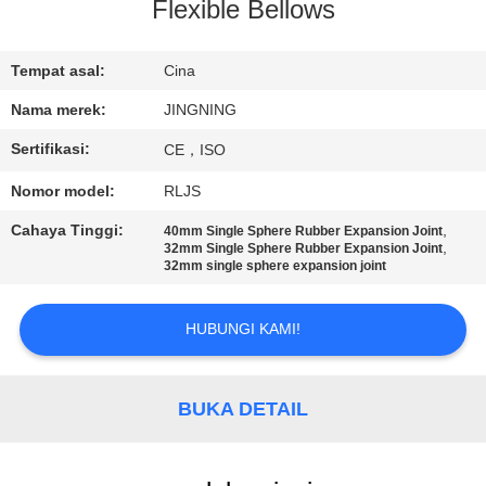
PABRIK
Flexible Bellows
KONTROL
Tempat asal:
Cina
KUALITAS
Nama merek:
JINGNING
Sertifikasi:
CE，ISO
HUBUNGI
Nomor model:
RLJS
KAMI
Cahaya Tinggi:
,
40mm Single Sphere Rubber Expansion Joint
,
32mm Single Sphere Rubber Expansion Joint
32mm single sphere expansion joint
BERITA
HUBUNGI KAMI!
PERMINTAAN
PENAWARAN
BUKA DETAIL
SITEMAP