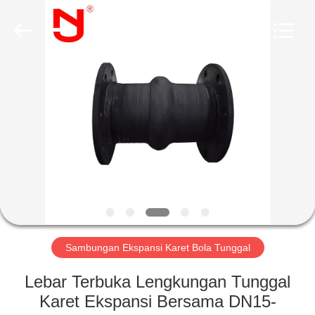
Shanghai
Songjiang
Jingning
Shock
Absorber
Co.,Ltd..
All
Rights
RUMAH
Reserved.
PRODUK
TAMPILAN
VR
TENTANG
KAMI
Sambungan Ekspansi Karet Bola Tunggal
Lebar Terbuka Lengkungan Tunggal
TUR
Karet Ekspansi Bersama DN15-