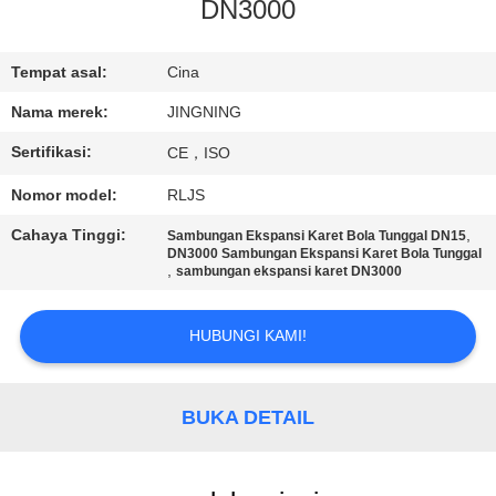
PABRIK
DN3000
KONTROL
Tempat asal:
Cina
KUALITAS
Nama merek:
JINGNING
Sertifikasi:
CE，ISO
HUBUNGI
Nomor model:
RLJS
KAMI
Cahaya Tinggi:
,
Sambungan Ekspansi Karet Bola Tunggal DN15
DN3000 Sambungan Ekspansi Karet Bola Tunggal
,
sambungan ekspansi karet DN3000
BERITA
HUBUNGI KAMI!
PERMINTAAN
PENAWARAN
BUKA DETAIL
SITEMAP