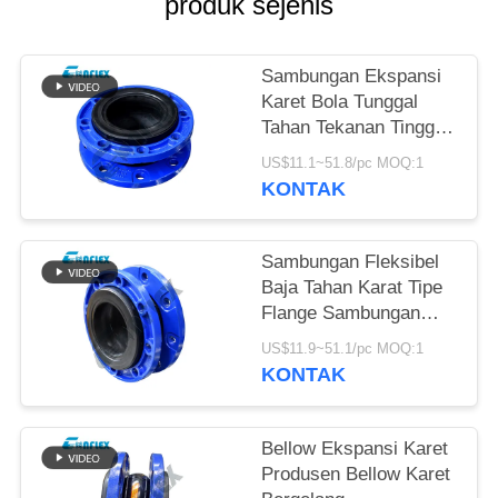
produk sejenis
KEBIJAKAN
PRIVASI
Sambungan Ekspansi
Karet Bola Tunggal
Tahan Tekanan Tinggi
Dalam Perpipaan
US$11.1~51.8/pc MOQ:1
Disesuaikan
KONTAK
Sambungan Fleksibel
Baja Tahan Karat Tipe
Flange Sambungan
Ekspansi Pipa Khusus
US$11.9~51.1/pc MOQ:1
KONTAK
Bellow Ekspansi Karet
Produsen Bellow Karet