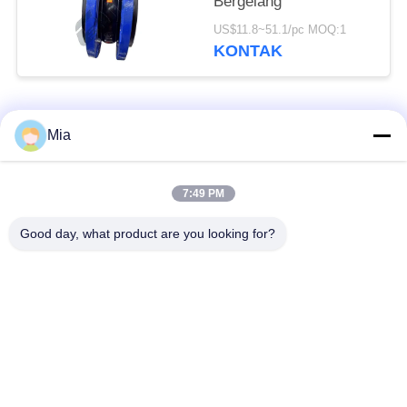
Bergelang
US$11.8~51.1/pc MOQ:1
KONTAK
Bad Request
Semua
Mia
Sambungan Ekspansi
Sambungan Ekspansi
7:49 PM
Karet Bola Tunggal
Berulir
Good day, what product are you looking for?
Sambungan Ekspansi
Sambungan Ekspansi
Karet EPDM
Karet Sphere Ganda
katup periksa
Selang Jalinan Logam
duckbill