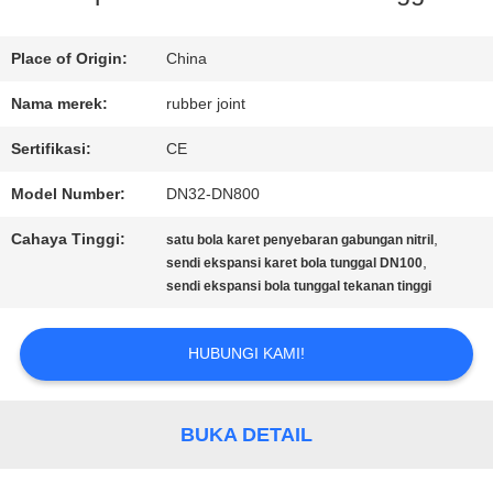
TUR
Place of Origin:
China
PABRIK
Nama merek:
rubber joint
Sertifikasi:
CE
KONTROL
Model Number:
DN32-DN800
KUALITAS
Cahaya Tinggi:
,
satu bola karet penyebaran gabungan nitril
,
sendi ekspansi karet bola tunggal DN100
sendi ekspansi bola tunggal tekanan tinggi
HUBUNGI
KAMI
HUBUNGI KAMI!
BERITA
BUKA DETAIL