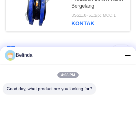
Bergelang
US$11.8~51.1/pc MOQ:1
KONTAK
Bad Request
Semua
Belinda
Sambungan Ekspansi
Sambungan Ekspansi
4:08 PM
Karet Bola Tunggal
Berulir
Good day, what product are you looking for?
Sambungan Ekspansi
Sambungan Ekspansi
Karet EPDM
Karet Sphere Ganda
katup periksa
Selang Jalinan Logam
duckbill