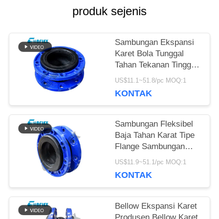
PERMINTAAN
produk sejenis
PENAWARAN
Sambungan Ekspansi
Karet Bola Tunggal
SITEMAP
Tahan Tekanan Tinggi
Dalam Perpipaan
US$11.1~51.8/pc MOQ:1
Disesuaikan
KONTAK
KEBIJAKAN
PRIVASI
Sambungan Fleksibel
Baja Tahan Karat Tipe
Flange Sambungan
Ekspansi Pipa Khusus
US$11.9~51.1/pc MOQ:1
KONTAK
Bellow Ekspansi Karet
Produsen Bellow Karet