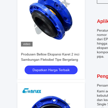
Apli
Peratu
nomor 
dari E
hingga 
video
ekspan
kompon
Produsen Bellow Ekspansi Karet 2 inci
pipa.
Sambungan Fleksibel Tipe Bergelang
Dapatkan Harga Terbaik
Peng
Persam
Kami a
kebutu
dan ke
Single