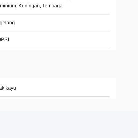
uminium, Kuningan, Tembaga
gelang
0PSI
ak kayu