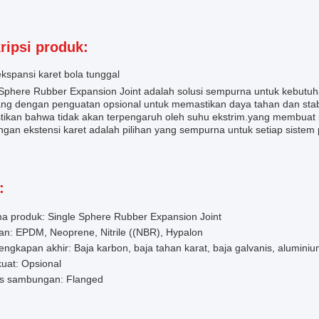
ripsi produk:
kspansi karet bola tunggal
Sphere Rubber Expansion Joint adalah solusi sempurna untuk kebutuhan
ang dengan penguatan opsional untuk memastikan daya tahan dan stabi
ikan bahwa tidak akan terpengaruh oleh suhu ekstrim.yang membuat i
gan ekstensi karet adalah pilihan yang sempurna untuk setiap sistem 
:
a produk: Single Sphere Rubber Expansion Joint
an: EPDM, Neoprene, Nitrile ((NBR), Hypalon
engkapan akhir: Baja karbon, baja tahan karat, baja galvanis, alumin
uat: Opsional
is sambungan: Flanged