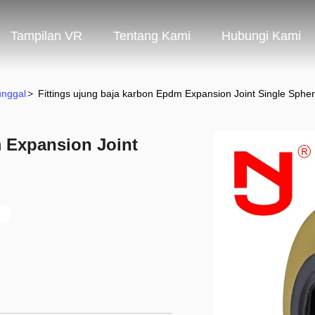
Tampilan VR
Tentang Kami
Hubungi Kami
unggal
>
Fittings ujung baja karbon Epdm Expansion Joint Single Sphe
m Expansion Joint