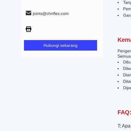
Tan
Peme
joints@chnflex.com
Gara
Kema
Hubungi sekarang
Pengem
Semua 
Dib
Dit
Dia
Dita
Dipe
FAQ
T: Apa