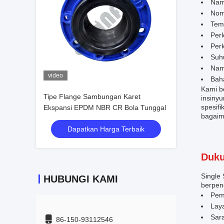
Nam
Nom
Temp
Perl
Perk
Suh
Nam
video
Baha
Kami b
Tipe Flange Sambungan Karet
insiny
spesifi
Ekspansi EPDM NBR CR Bola Tunggal
bagaim
Dapatkan Harga Terbaik
Duku
Single
HUBUNGI KAMI
berpen
Pem
Lay
Sar
86-150-93112546