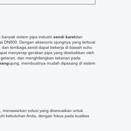
k banyak sistem pipa industri.
sendi karet
dan
i DN800. Dengan aksesoris ujungnya yang terbuat
n, dan tembaga,sendi dapat bekerja di bawah suhu
apat menyerap gerakan pipa yang disebabkan oleh
n getaran, dan menghilangkan tekanan pada
bang
ujung, membuatnya mudah dipasang di sistem
, menawarkan solusi yang disesuaikan untuk
i kebutuhan Anda, dengan fokus pada kualitas