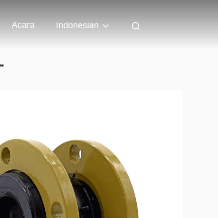
Acara
Indonesian
re