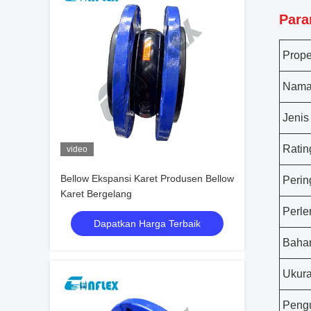
Para
Prope
Nama
Jenis
Ratin
video
Bellow Ekspansi Karet Produsen Bellow
Perin
Karet Bergelang
Perle
Dapatkan Harga Terbaik
Baha
Ukur
Peng