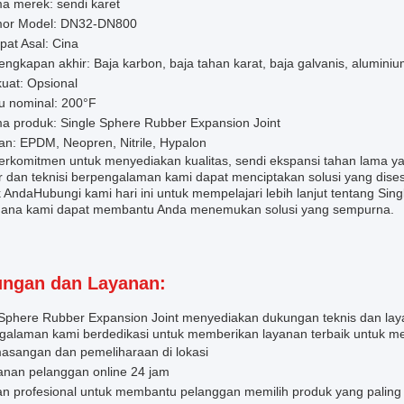
a merek: sendi karet
or Model: DN32-DN800
at Asal: Cina
engkapan akhir: Baja karbon, baja tahan karat, baja galvanis, alumin
uat: Opsional
u nominal: 200°F
a produk: Single Sphere Rubber Expansion Joint
n: EPDM, Neopren, Nitrile, Hypalon
erkomitmen untuk menyediakan kualitas, sendi ekspansi tahan lama ya
ur dan teknisi berpengalaman kami dapat menciptakan solusi yang dis
k AndaHubungi kami hari ini untuk mempelajari lebih lanjut tentang Si
ana kami dapat membantu Anda menemukan solusi yang sempurna.
ngan dan Layanan:
 Sphere Rubber Expansion Joint menyediakan dukungan teknis dan laya
galaman kami berdedikasi untuk memberikan layanan terbaik untuk 
asangan dan pemeliharaan di lokasi
anan pelanggan online 24 jam
an profesional untuk membantu pelanggan memilih produk yang paling