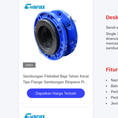
Desk
Sendi e
Single 
diranc
memast
sambun
video
Fitur
Sambungan Fleksibel Baja Tahan Karat
Nam
Tipe Flange Sambungan Ekspansi Pipa
Bah
Khusus
Perl
Dapatkan Harga Terbaik
Perk
Jen