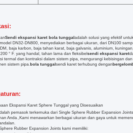
kasi:
ran
Sendi ekspansi karet bola tunggal
adalah solusi yang efektif untu
model DN32-DN800, menyediakan berbagai ukuran, dari DN100 sampa
PDM, baja karbon, baja tahan karat, baja galvanis, aluminium, kuninga
200 ° F. yang handal, tahan lama dan fleksibel
sendi ekspansi karet
d
si termal dan kontraksi dalam sistem pipa, mengurangi kebisingan da
en sistem pipa.
bola tunggal
sendi karet terhubung dengan
bergelom
aturan:
aan Ekspansi Karet Sphere Tunggal yang Disesuaikan
dalah pemasok terkemuka dari Single Sphere Rubber Expansion Joints
han Anda.,Kami menawarkan berbagai ukuran dan gaya untuk memenuh
andalan.
 Sphere Rubber Expansion Joints kami memiliki: