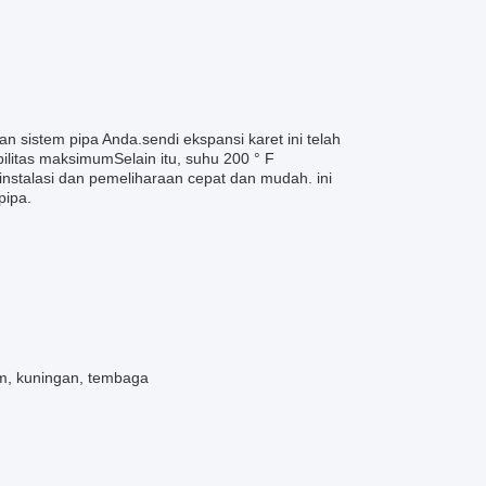
 sistem pipa Anda.sendi ekspansi karet ini telah
litas maksimumSelain itu, suhu 200 ° F
nstalasi dan pemeliharaan cepat dan mudah. ini
pipa.
ium, kuningan, tembaga