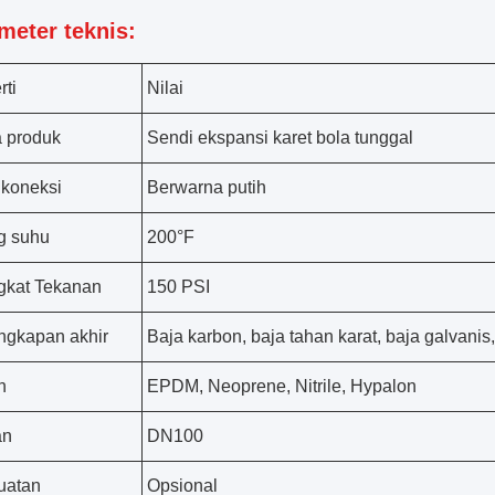
meter teknis:
rti
Nilai
 produk
Sendi ekspansi karet bola tunggal
 koneksi
Berwarna putih
g suhu
200°F
gkat Tekanan
150 PSI
ngkapan akhir
Baja karbon, baja tahan karat, baja galvani
n
EPDM, Neoprene, Nitrile, Hypalon
an
DN100
uatan
Opsional