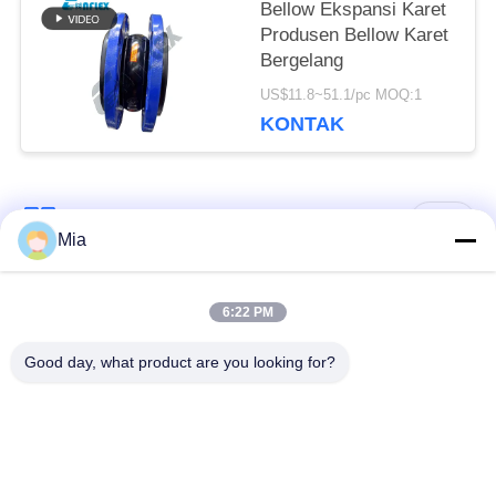
Bellow Ekspansi Karet
Produsen Bellow Karet
Bergelang
US$11.8~51.1/pc MOQ:1
KONTAK
Bad Request
Semua
Mia
Sambungan Ekspansi
Sambungan Ekspansi
6:22 PM
Karet Bola Tunggal
Berulir
Good day, what product are you looking for?
Sambungan Ekspansi
Sambungan Ekspansi
Karet EPDM
Karet Sphere Ganda
katup periksa