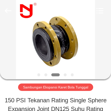
2026
Shanghai
Songjiang
Jingning
Shock
Absorber
RUMAH
Co.,Ltd..
All
Rights
Reserved.
PRODUK
TAMPILAN
VR
Sambungan Ekspansi Karet Bola Tunggal
TENTANG
150 PSI Tekanan Rating Single Sphere
KAMI
Expansion Joint DN125 Suhu Rating