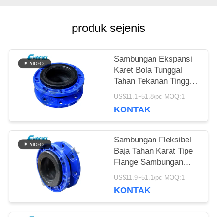
PERMINTAAN
PENAWARAN
produk sejenis
Sambungan Ekspansi
SITEMAP
Karet Bola Tunggal
Tahan Tekanan Tinggi
Dalam Perpipaan
KEBIJAKAN
US$11.1~51.8/pc MOQ:1
Disesuaikan
KONTAK
PRIVASI
Sambungan Fleksibel
Baja Tahan Karat Tipe
Flange Sambungan
Ekspansi Pipa Khusus
US$11.9~51.1/pc MOQ:1
KONTAK