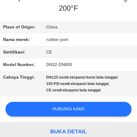
200°F
TUR
PABRIK
Place of Origin:
China
Nama merek:
rubber joint
KONTROL
Sertifikasi:
CE
KUALITAS
Model Number:
DN32-DN800
Cahaya Tinggi:
,
DN125 sendi ekspansi karet bola tunggal
HUBUNGI
,
150 PSI sendi ekspansi bola tunggal
CE sendi ekspansi bola tunggal
KAMI
HUBUNGI KAMI!
BERITA
BUKA DETAIL