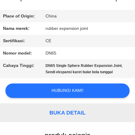
TUR
Place of Origin:
China
PABRIK
Nama merek:
rubber expension joint
Sertifikasi:
CE
KONTROL
Nomor model:
DN65
KUALITAS
Cahaya Tinggi:
,
DN65 Single Sphere Rubber Expansion Joint
Sendi ekspansi karet bulat bola tunggal
HUBUNGI
HUBUNGI KAMI!
KAMI
BUKA DETAIL
BERITA