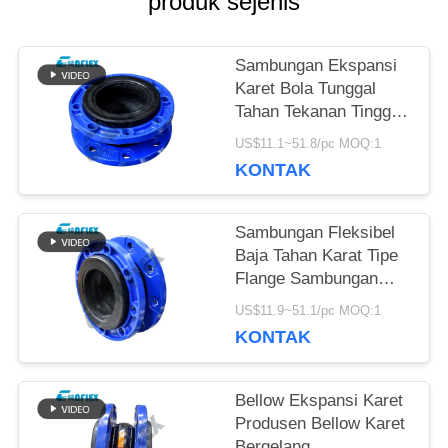
produk sejenis
PERMINTAAN
PENAWARAN
Sambungan Ekspansi
Karet Bola Tunggal
Tahan Tekanan Tinggi
SITEMAP
Dalam Perpipaan
US$11.1~51.8/pc MOQ:1
Disesuaikan
KONTAK
KEBIJAKAN
Sambungan Fleksibel
PRIVASI
Baja Tahan Karat Tipe
Flange Sambungan
Ekspansi Pipa Khusus
US$11.9~51.1/pc MOQ:1
KONTAK
Bellow Ekspansi Karet
Produsen Bellow Karet
Bergelang