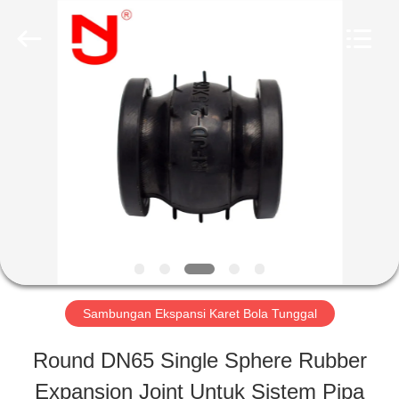
2026
Shanghai
Songjiang
Jingning
Shock
Absorber
RUMAH
Co.,Ltd..
All
Rights
Reserved.
PRODUK
TAMPILAN
VR
Sambungan Ekspansi Karet Bola Tunggal
TENTANG
Round DN65 Single Sphere Rubber
KAMI
Expansion Joint Untuk Sistem Pipa