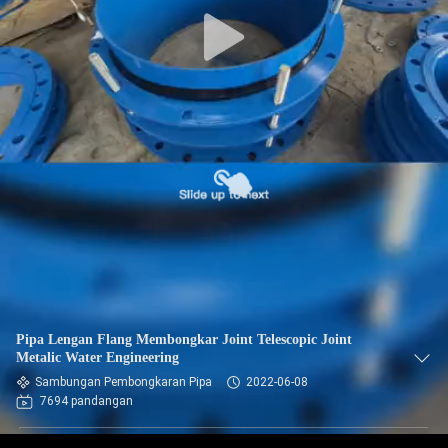
PABRIK
KONTROL
KUALITAS
HUBUNGI
KAMI
BERITA
PERMINTAAN
Pipa Lengan Flang Membongkar Joint Telescopic Joint
PENAWARAN
Metalic Water Engineering
Sambungan Pembongkaran Pipa
2022-06-08
7694 pandangan
SITEMAP