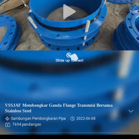
PABRIK
KONTROL
KUALITAS
HUBUNGI
KAMI
BERITA
PERMINTAAN
VSSJAF Membongkar Ganda Flange Transmisi Bersama
PENAWARAN
Stainless Steel
Sambungan Pembongkaran Pipa
2022-06-08
7694 pandangan
SITEMAP