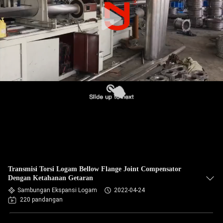
PABRIK
KONTROL
KUALITAS
HUBUNGI
KAMI
BERITA
PERMINTAAN
Transmisi Torsi Logam Bellow Flange Joint Compensator
PENAWARAN
Dengan Ketahanan Getaran
Sambungan Ekspansi Logam
2022-04-24
220 pandangan
SITEMAP