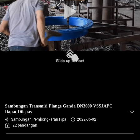
PABRIK
KONTROL
KUALITAS
HUBUNGI
KAMI
BERITA
PERMINTAAN
Sambungan Transmisi Flange Ganda DN3000 VSSJAFC
PENAWARAN
Dapat Dilepas
Sambungan Pembongkaran Pipa
2022-06-02
22 pandangan
SITEMAP