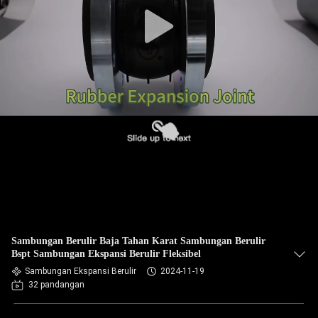
PABRIK
KONTROL
KUALITAS
HUBUNGI
KAMI
BERITA
PERMINTAAN
Sambungan Berulir Baja Tahan Karat Sambungan Berulir
PENAWARAN
Bspt Sambungan Ekspansi Berulir Fleksibel
Sambungan Ekspansi Berulir
2024-11-19
32 pandangan
SITEMAP