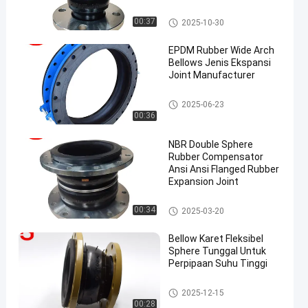
Sambungan Ekspansi Karet Sp
00:37
2025-10-30
here Ganda
EPDM Rubber Wide Arch
Bellows Jenis Ekspansi
Joint Manufacturer
Sambungan Ekspansi Karet E
2025-06-23
PDM
00:36
NBR Double Sphere
Rubber Compensator
Ansi Ansi Flanged Rubber
Expansion Joint
Sambungan Ekspansi Karet Sp
00:34
2025-03-20
here Ganda
Bellow Karet Fleksibel
Sphere Tunggal Untuk
Perpipaan Suhu Tinggi
Mengurangi Ekspansi Karet
2025-12-15
00:28