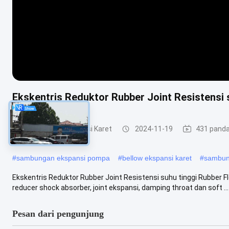
Ekskentris Reduktor Rubber Joint Resistensi s
Mengurangi Ekspansi Karet
2024-11-19
431 pand
#
sambungan ekspansi pompa
#
bellow ekspansi karet
#
sambun
Ekskentris Reduktor Rubber Joint Resistensi suhu tinggi Rubber Fl
reducer shock absorber, joint ekspansi, damping throat dan soft ...
Pesan dari pengunjung