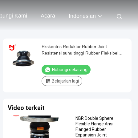
bungi Kami
Acara
Indonesian
Ekskentris Reduktor Rubber Joint
Resistensi suhu tinggi Rubber Fleksibel
Expansion Joint
Hubungi sekarang
Belajarlah lagi
Video terkait
NBR Double Sphere
Flexible Flange Ansi
Flanged Rubber
Expansion Joint