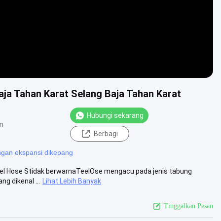
ja Tahan Karat Selang Baja Tahan Karat
Hubungi sekarang
n
Berbagi
gan ekspansi dikepang
teel Hose Stidak berwarnaTeelOse mengacu pada jenis tabung
ng dikenal ...
Lihat Lebih Banyak
Tinggalkan Pesan