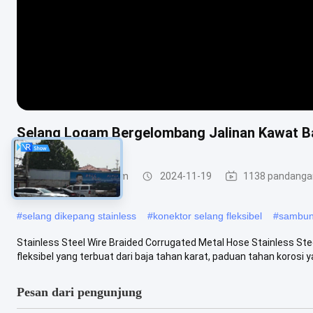
Selang Logam Bergelombang Jalinan Kawat Ba
Selang Jalinan Logam
2024-11-19
1138 pandanga
#
selang dikepang stainless
#
konektor selang fleksibel
#
sambun
Stainless Steel Wire Braided Corrugated Metal Hose Stainless S
fleksibel yang terbuat dari baja tahan karat, paduan tahan korosi ya
Pesan dari pengunjung