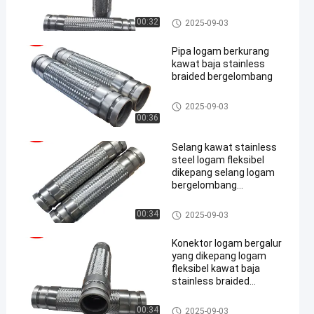
Selang Jalinan Logam
00:32
2025-09-03
Pipa logam berkurang
kawat baja stainless
braided bergelombang
Selang Jalinan Logam
2025-09-03
00:36
Selang kawat stainless
steel logam fleksibel
dikepang selang logam
bergelombang
bergelombang
Selang Jalinan Logam
00:34
2025-09-03
Konektor logam bergalur
yang dikepang logam
fleksibel kawat baja
stainless braided
bergelombang
Selang Jalinan Logam
00:34
2025-09-03