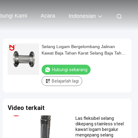
bungi Kami
Acara
Indonesian
Selang Logam Bergelombang Jalinan
Kawat Baja Tahan Karat Selang Baja Tahan
Karat
Hubungi sekarang
Belajarlah lagi
Video terkait
Las fleksibel selang
dikepang stainless steel
kawat logam bergalur
mengepang selang