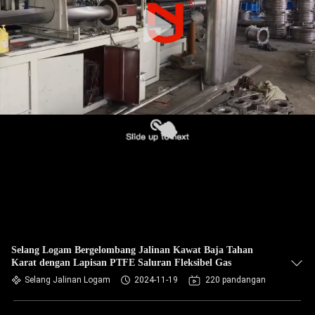
PABRIK
KONTROL
KUALITAS
HUBUNGI
KAMI
BERITA
PERMINTAAN
PENAWARAN
Selang Logam Bergelombang Jalinan Kawat Baja Tahan
Karat dengan Lapisan PTFE Saluran Fleksibel Gas
Selang Jalinan Logam
2024-11-19
220 pandangan
SITEMAP