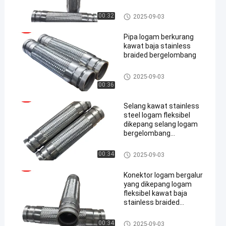
Selang Jalinan Logam
00:32
2025-09-03
Pipa logam berkurang
kawat baja stainless
braided bergelombang
Selang Jalinan Logam
2025-09-03
00:36
Selang kawat stainless
steel logam fleksibel
dikepang selang logam
bergelombang
bergelombang
Selang Jalinan Logam
00:34
2025-09-03
Konektor logam bergalur
yang dikepang logam
fleksibel kawat baja
stainless braided
bergelombang
Selang Jalinan Logam
00:34
2025-09-03