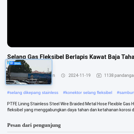
Selang Gas Fleksibel Berlapis Kawat Baja Ta
Selang Jalinan Logam
2024-11-19
1138 pandanga
#
selang dikepang stainless
#
konektor selang fleksibel
#
sambun
PTFE Lining Stainless Steel Wire Braided Metal Hose Flexible Gas 
fleksibel yang menggabungkan daya tahan dan ketahanan korosi dar
Pesan dari pengunjung