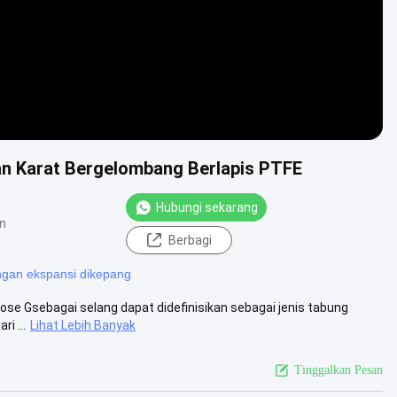
han Karat Bergelombang Berlapis PTFE
Hubungi sekarang
n
Berbagi
gan ekspansi dikepang
Hose Gsebagai selang dapat didefinisikan sebagai jenis tabung
i ...
Lihat Lebih Banyak
Tinggalkan Pesan