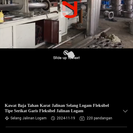
PABRIK
KONTROL
KUALITAS
HUBUNGI
KAMI
BERITA
PERMINTAAN
PENAWARAN
Kawat Baja Tahan Karat Jalinan Selang Logam Fleksibel
Tipe Serikat Garis Fleksibel Jalinan Logam
Selang Jalinan Logam
2024-11-19
220 pandangan
SITEMAP