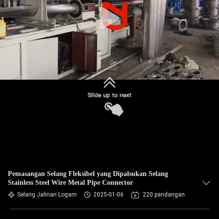
PABRIK
KONTROL
KUALITAS
HUBUNGI
KAMI
BERITA
PERMINTAAN
PENAWARAN
Pemasangan Selang Fleksibel yang Dipalsukan Selang
Stainless Steel Wire Metal Pipe Connector
Selang Jalinan Logam
2025-01-06
220 pandangan
SITEMAP