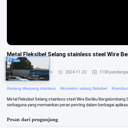
Metal Fleksibel Selang stainless steel Wire B
Selang Jalinan Logam
2024-11-22
1138 pandanga
#
selang dikepang stainless
#
konektor selang fleksibel
#
sambun
Metal Fleksibel Selang stainless steel Wire Berliku Bergelomban
serbaguna yang memainkan peran penting dalam berbagai aplikasi in
Pesan dari pengunjung