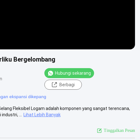
erliku Bergelombang
Hubungi sekarang
n
Berbagi
gan ekspansi dikepang
g Selang Fleksibel Logam adalah komponen yang sangat terencana,
dustri, ...
Lihat Lebih Banyak
Tinggalkan Pesan