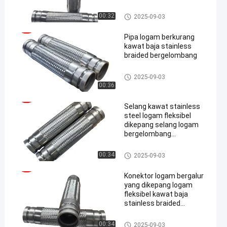
Selang Jalinan Logam
00:32
2025-09-03
Pipa logam berkurang
kawat baja stainless
braided bergelombang
Selang Jalinan Logam
2025-09-03
00:36
Selang kawat stainless
steel logam fleksibel
dikepang selang logam
bergelombang
bergelombang
Selang Jalinan Logam
00:34
2025-09-03
Konektor logam bergalur
yang dikepang logam
fleksibel kawat baja
stainless braided
bergelombang
Selang Jalinan Logam
00:34
2025-09-03